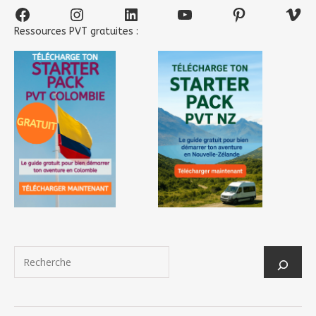
Facebook
Instagram
LinkedIn
YouTube
Pinterest
Vim
Ressources PVT gratuites :