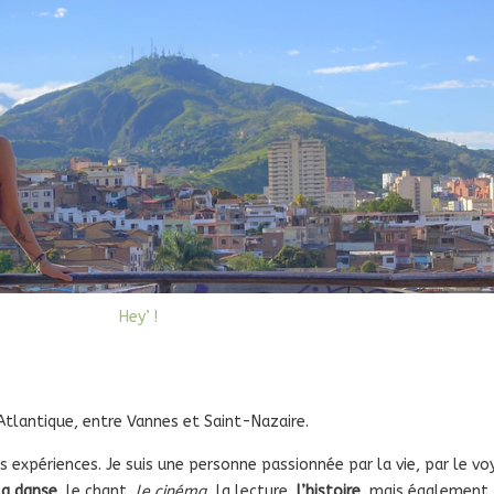
Hey’ !
e-Atlantique, entre Vannes et Saint-Nazaire.
s expériences. Je suis une personne passionnée par la vie, par le vo
la danse
, le chant,
le cinéma
, la lecture,
l’histoire
, mais également