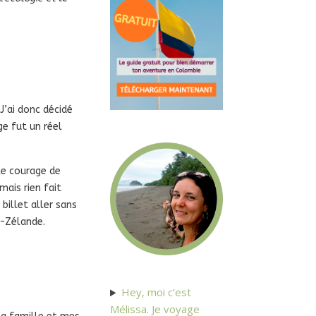
 J’ai donc décidé
e fut un réel
 le courage de
amais rien fait
billet aller sans
e-Zélande.
Hey, moi c’est
Mélissa. Je voyage