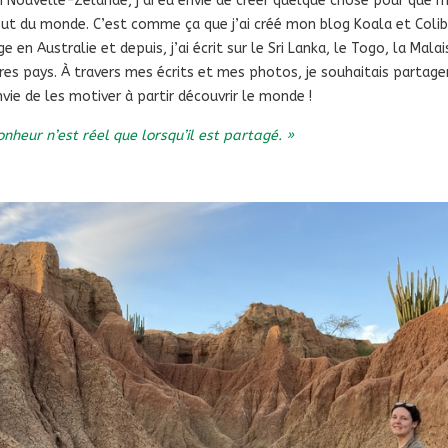
 Nouvelle-Zélande, j’ai eu envie de créer quelque chose pour que 
out du monde. C’est comme ça que j’ai créé mon blog Koala et Colib
 en Australie et depuis, j’ai écrit sur le Sri Lanka, le Togo, la Mala
res pays. À travers mes écrits et mes photos, je souhaitais partag
envie de les motiver à partir découvrir le monde !
onheur n’est réel que lorsqu’il est partagé. »