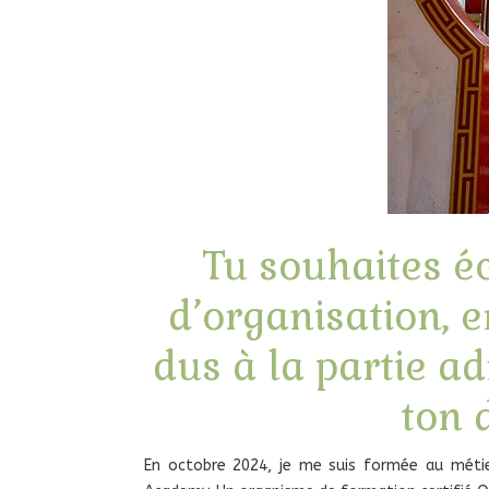
Tu souhaites é
d’organisation, e
dus à la partie ad
ton 
En octobre 2024, je me suis formée au métier