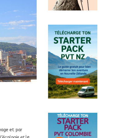
yage et par
l’écologie et
le