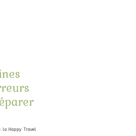
ines
rreurs
réparer
e la Happy Travel