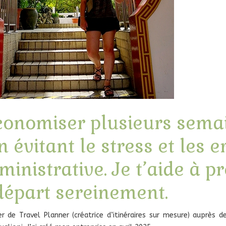
conomiser plusieurs sema
n évitant le stress et les e
ministrative. Je t’aide à p
départ sereinement.
 de Travel Planner (créatrice d’itinéraires sur mesure) auprès d