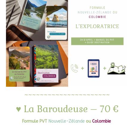
∼∼∼∼∼∼∼∼∼∼∼∼∼∼∼∼∼∼∼∼∼∼
♥ La Baroudeuse – 70 €
Formule PVT
Nouvelle-Zélande
ou
Colombie