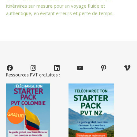
itinéraires sur mesure pour un voyage fluide et
authentique, en évitant erreurs et perte de temps.
Facebook
Instagram
LinkedIn
YouTube
Pinterest
Vim
Ressources PVT gratuites :