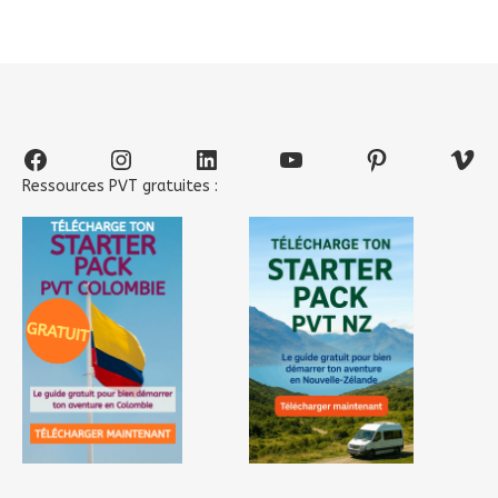
Facebook
Instagram
LinkedIn
YouTube
Pinterest
Vim
Ressources PVT gratuites :