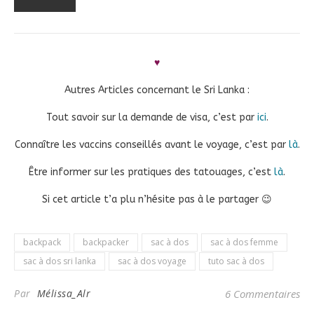
♥
Autres Articles concernant le Sri Lanka :
Tout savoir sur la demande de visa, c’est par
ici
.
Connaître les vaccins conseillés avant le voyage, c’est par
là
.
Être informer sur les pratiques des tatouages, c’est
là
.
Si cet article t’a plu n’hésite pas à le partager 😉
backpack
backpacker
sac à dos
sac à dos femme
sac à dos sri lanka
sac à dos voyage
tuto sac à dos
Par
Mélissa_Alr
6 Commentaires