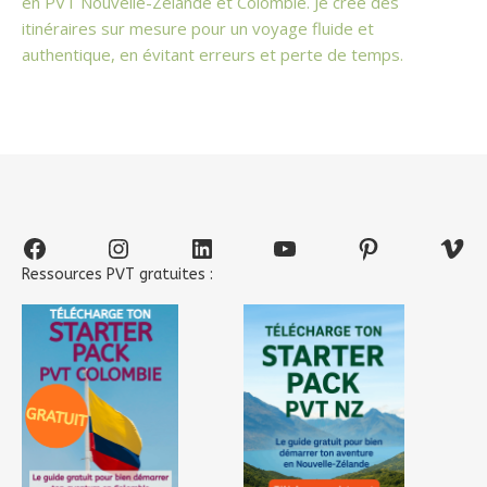
en PVT Nouvelle-Zélande et Colombie. Je crée des
itinéraires sur mesure pour un voyage fluide et
authentique, en évitant erreurs et perte de temps.
Facebook
Instagram
LinkedIn
YouTube
Pinterest
Vim
Ressources PVT gratuites :