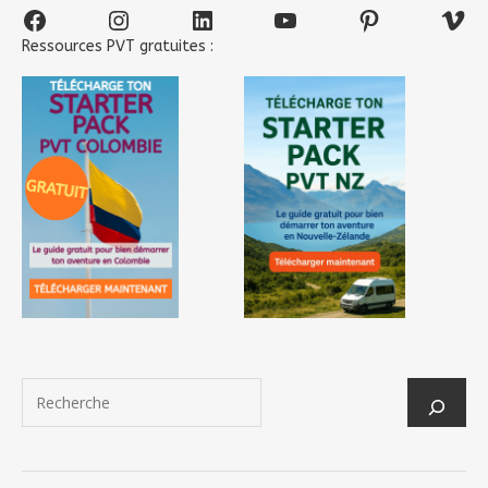
Facebook
Instagram
LinkedIn
YouTube
Pinterest
Vim
Ressources PVT gratuites :