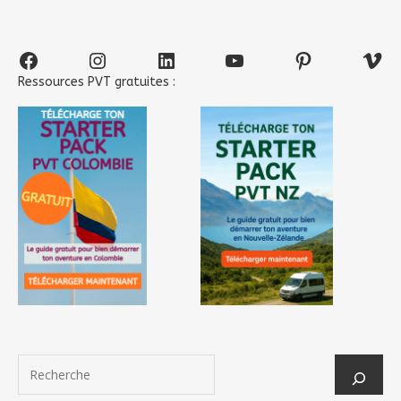
Facebook
Instagram
LinkedIn
YouTube
Pinterest
Vim
Ressources PVT gratuites :