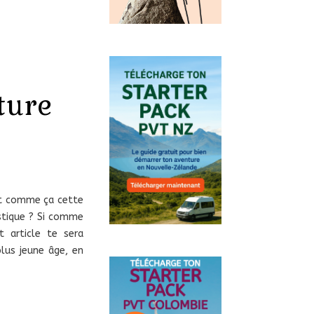
ture
dit comme ça cette
astique ? Si comme
 article te sera
plus jeune âge, en