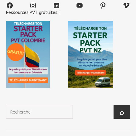
Facebook
Instagram
LinkedIn
YouTube
Pinterest
Vim
Ressources PVT gratuites :