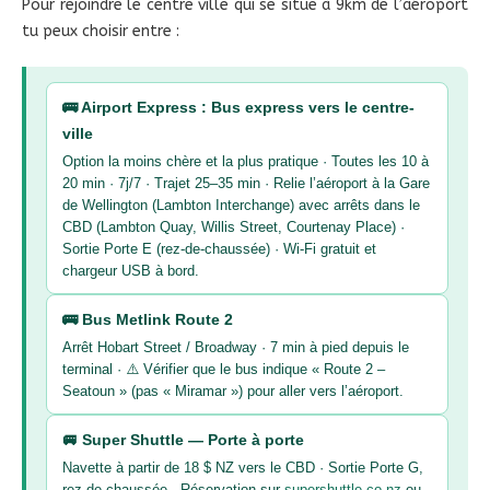
Pour rejoindre le centre ville qui se situe à 9km de l’aéroport
tu peux choisir entre :
🚌 Airport Express : Bus express vers le centre-
ville
Option la moins chère et la plus pratique · Toutes les 10 à
20 min · 7j/7 · Trajet 25–35 min · Relie l’aéroport à la Gare
de Wellington (Lambton Interchange) avec arrêts dans le
CBD (Lambton Quay, Willis Street, Courtenay Place) ·
Sortie Porte E (rez-de-chaussée) · Wi-Fi gratuit et
chargeur USB à bord.
🚌 Bus Metlink Route 2
Arrêt Hobart Street / Broadway · 7 min à pied depuis le
terminal · ⚠️ Vérifier que le bus indique « Route 2 –
Seatoun » (pas « Miramar ») pour aller vers l’aéroport.
🚐 Super Shuttle — Porte à porte
Navette à partir de 18 $ NZ vers le CBD · Sortie Porte G,
rez-de-chaussée · Réservation sur
supershuttle.co.nz
ou